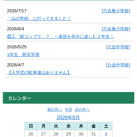
2026/7/17
[六合東小学校]
「山の学校」に行ってきました！
2026/6/4
[六合東小学校]
図工「紙コップで…？」～表現を存分に楽しむ２年生～
2026/5/25
[六合中学校]
1年生 防災学習
2026/4/7
[六合中学校]
【入学式の駐車場はありません】
カレンダー
前の月へ
今月
次の月へ
2026年8月
日
月
火
水
木
金
土
26
27
28
29
30
31
1