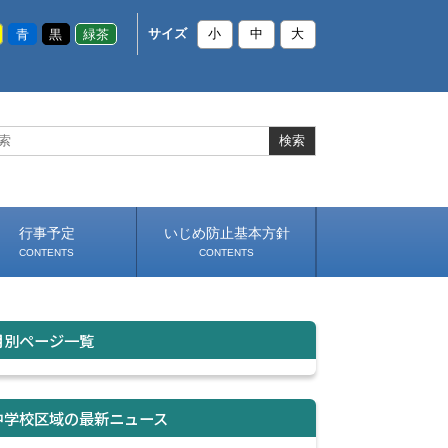
青
黒
緑茶
サイズ
小
中
大
行事予定
いじめ防止基本方針
CONTENTS
CONTENTS
月別ページ一覧
中学校区域の最新ニュース