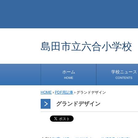
島田市立六合小学校
ホーム
学校ニュース
HOME
CONTENTS
HOME
›
PDF用記事
›
グランドデザイン
学校から
安心・安全
1年生
2年生
3年生
4年生
5年生
6年生
事務・保健室から
児童会・部活から
研修
小中連携事業
道徳教育推進事業
グランドデザイン