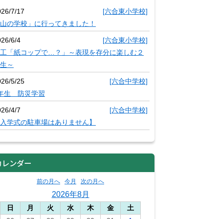
026/7/17
[六合東小学校]
山の学校」に行ってきました！
26/6/4
[六合東小学校]
工「紙コップで…？」～表現を存分に楽しむ２
生～
026/5/25
[六合中学校]
年生 防災学習
26/4/7
[六合中学校]
入学式の駐車場はありません】
カレンダー
前の月へ
今月
次の月へ
2026年8月
日
月
火
水
木
金
土