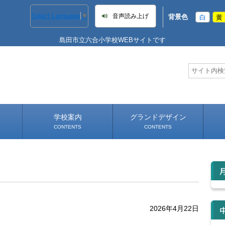
Select Language
▼
音声読み上げ
背景色
白
黄
島田市立六合小学校WEBサイトです
学校案内
グランドデザイン
CONTENTS
CONTENTS
学校長あいさつ
学校へのアクセス
2026年4月22日