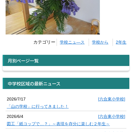
カテゴリー
学校ニュ―ス
学校から
2年生
月別ページ一覧
中学校区域の最新ニュース
2026/7/17
[六合東小学校]
「山の学校」に行ってきました！
2026/6/4
[六合東小学校]
図工「紙コップで…？」～表現を存分に楽しむ２年生～