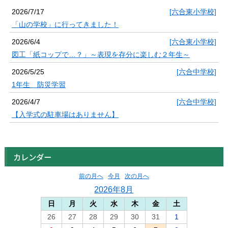
2026/7/17
[六合東小学校]
「山の学校」に行ってきました！
2026/6/4
[六合東小学校]
図工「紙コップで…？」～表現を存分に楽しむ２年生～
2026/5/25
[六合中学校]
1年生 防災学習
2026/4/7
[六合中学校]
【入学式の駐車場はありません】
カレンダー
前の月へ
今月
次の月へ
2026年8月
日
月
火
水
木
金
土
26
27
28
29
30
31
1