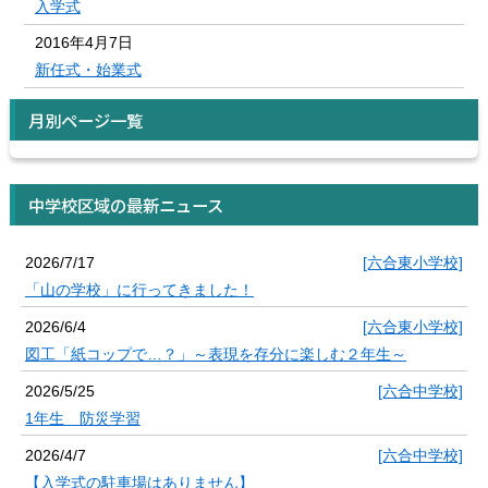
入学式
2016年4月7日
新任式・始業式
月別ページ一覧
中学校区域の最新ニュース
2026/7/17
[六合東小学校]
「山の学校」に行ってきました！
2026/6/4
[六合東小学校]
図工「紙コップで…？」～表現を存分に楽しむ２年生～
2026/5/25
[六合中学校]
1年生 防災学習
2026/4/7
[六合中学校]
【入学式の駐車場はありません】