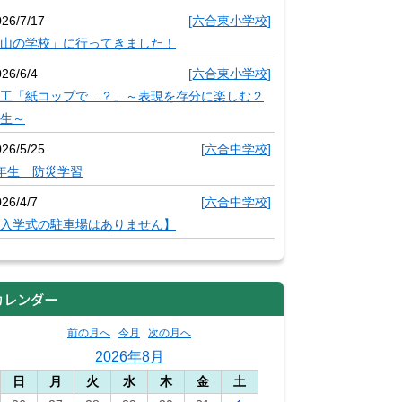
026/7/17
[六合東小学校]
山の学校」に行ってきました！
26/6/4
[六合東小学校]
工「紙コップで…？」～表現を存分に楽しむ２
生～
026/5/25
[六合中学校]
年生 防災学習
26/4/7
[六合中学校]
入学式の駐車場はありません】
カレンダー
前の月へ
今月
次の月へ
2026年8月
日
月
火
水
木
金
土