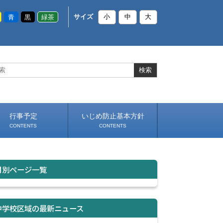
青
黒
緑茶
サイズ
小
中
大
行事予定
いじめ防止基本方針
CONTENTS
CONTENTS
月別ページ一覧
中学校区域の最新ニュース