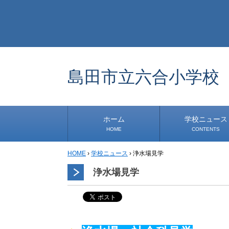
島田市立六合小学校
ホーム
学校ニュース
HOME
CONTENTS
HOME
›
学校ニュース
›
浄水場見学
学校から
安心・安全
1年生
2年生
3年生
4年生
5年生
6年生
事務・保健室から
児童会・部活から
研修
小中連携事業
道徳教育推進事業
浄水場見学