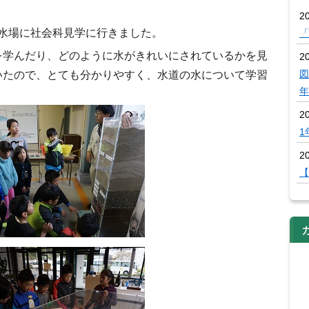
2
水場に社会科見学に行きました。
「
を学んだり、どのように水がきれいにされているかを見
20
図
いたので、とても分かりやすく、水道の水について学習
年
2
1
20
【