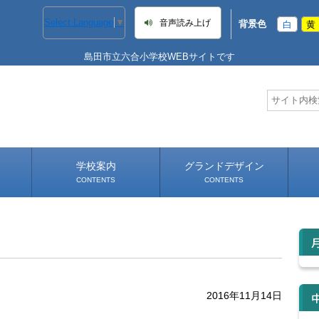
Select Language
▼
音声読み上げ
背景色
白
黄
島田市立六合小学校WEBサイトです
学校案内
グランドデザイン
CONTENTS
CONTENTS
学校長あいさつ
学校へのアクセス
2016年11月14日