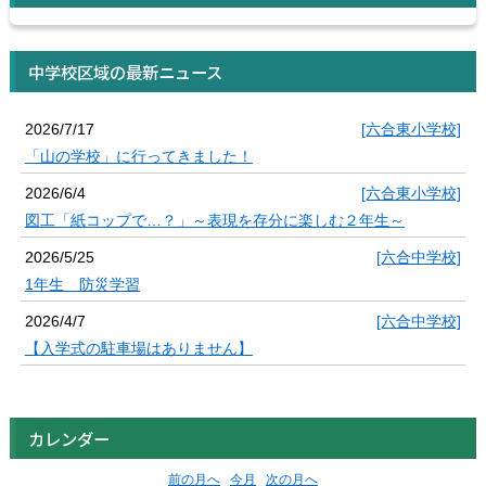
中学校区域の最新ニュース
2026/7/17
[六合東小学校]
「山の学校」に行ってきました！
2026/6/4
[六合東小学校]
図工「紙コップで…？」～表現を存分に楽しむ２年生～
2026/5/25
[六合中学校]
1年生 防災学習
2026/4/7
[六合中学校]
【入学式の駐車場はありません】
カレンダー
前の月へ
今月
次の月へ