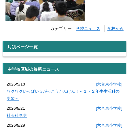
カテゴリー
学校ニュ―ス
学校から
月別ページ一覧
中学校区域の最新ニュース
2026/5/18
[六合東小学校]
ワクワクいっぱい☆がっこうたんけん！～１・２年生生活科の
学習～
2026/5/21
[六合東小学校]
社会科見学
2026/5/29
[六合東小学校]