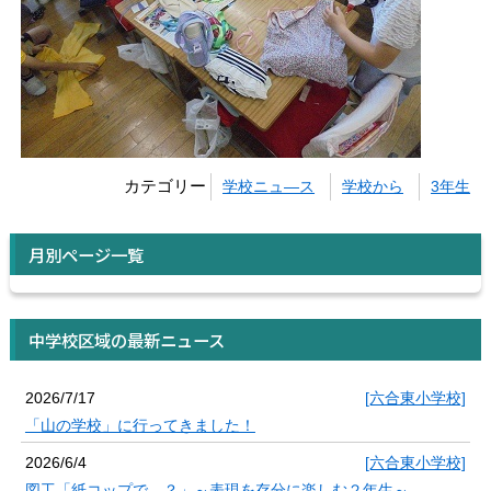
カテゴリー
学校ニュ―ス
学校から
3年生
月別ページ一覧
中学校区域の最新ニュース
2026/7/17
[六合東小学校]
「山の学校」に行ってきました！
2026/6/4
[六合東小学校]
図工「紙コップで…？」～表現を存分に楽しむ２年生～