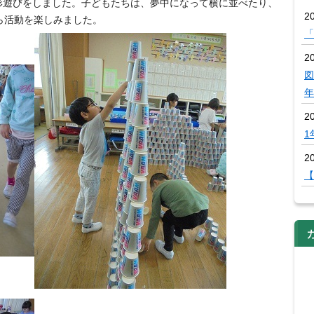
形遊びをしました。子どもたちは、夢中になって横に並べたり、
2
ら活動を楽しみました。
「
20
図
年
2
1
20
【