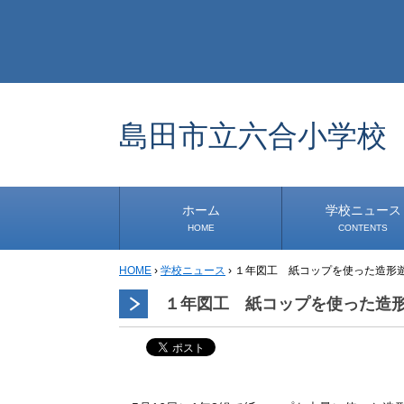
島田市立六合小学校
ホーム
学校ニュース
HOME
CONTENTS
HOME
›
学校ニュース
›
１年図工 紙コップを使った造形
学校から
安心・安全
1年生
2年生
3年生
4年生
5年生
6年生
事務・保健室から
児童会・部活から
研修
小中連携事業
道徳教育推進事業
１年図工 紙コップを使った造