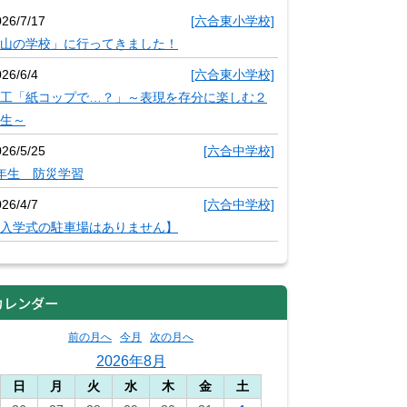
026/7/17
[六合東小学校]
山の学校」に行ってきました！
26/6/4
[六合東小学校]
工「紙コップで…？」～表現を存分に楽しむ２
生～
026/5/25
[六合中学校]
年生 防災学習
26/4/7
[六合中学校]
入学式の駐車場はありません】
カレンダー
前の月へ
今月
次の月へ
2026年8月
日
月
火
水
木
金
土