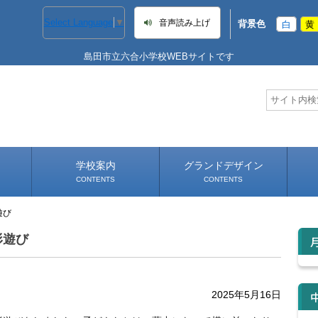
Select Language
▼
音声読み上げ
背景色
白
黄
島田市立六合小学校WEBサイトです
学校案内
グランドデザイン
CONTENTS
CONTENTS
遊び
学校長あいさつ
学校へのアクセス
形遊び
2025年5月16日