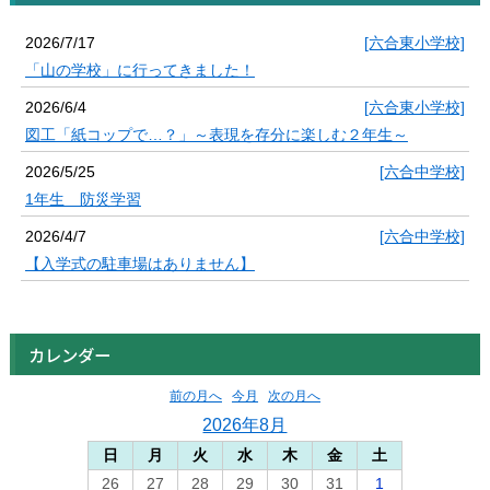
2026/7/17
[六合東小学校]
「山の学校」に行ってきました！
2026/6/4
[六合東小学校]
図工「紙コップで…？」～表現を存分に楽しむ２年生～
2026/5/25
[六合中学校]
1年生 防災学習
2026/4/7
[六合中学校]
【入学式の駐車場はありません】
カレンダー
前の月へ
今月
次の月へ
2026年8月
日
月
火
水
木
金
土
26
27
28
29
30
31
1