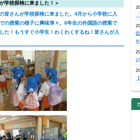
が学校探検に来ました！＞
2
の皆さんが学校探検に来ました。4月から小学校に入
「
での授業の様子に興味津々。6年生の外国語の授業で
20
した！もうすぐ小学生！わくわくするね！皆さんが入
図
年
2
1
20
【