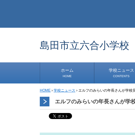
島田市立六合小学校
ホーム
学校ニュース
HOME
CONTENTS
HOME
›
学校ニュース
›
エルフのみらいの年長さんが学校
学校から
安心・安全
1年生
2年生
3年生
4年生
5年生
6年生
事務・保健室から
児童会・部活から
研修
小中連携事業
道徳教育推進事業
エルフのみらいの年長さんが学