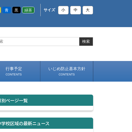
青
黒
緑茶
サイズ
小
中
大
行事予定
いじめ防止基本方針
CONTENTS
CONTENTS
月別ページ一覧
中学校区域の最新ニュース