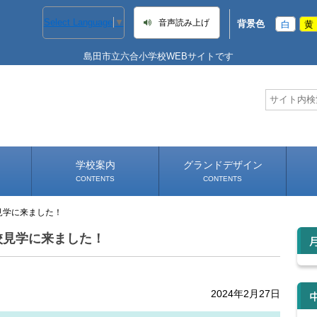
Select Language
▼
音声読み上げ
背景色
白
黄
島田市立六合小学校WEBサイトです
学校案内
グランドデザイン
CONTENTS
CONTENTS
見学に来ました！
学校長あいさつ
学校へのアクセス
校見学に来ました！
2024年2月27日