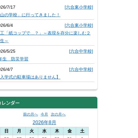
026/7/17
[六合東小学校]
山の学校」に行ってきました！
26/6/4
[六合東小学校]
工「紙コップで…？」～表現を存分に楽しむ２
生～
026/5/25
[六合中学校]
年生 防災学習
26/4/7
[六合中学校]
入学式の駐車場はありません】
カレンダー
前の月へ
今月
次の月へ
2026年8月
日
月
火
水
木
金
土