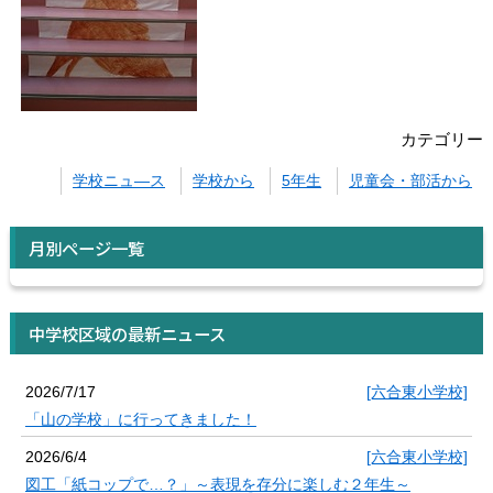
カテゴリー
学校ニュ―ス
学校から
5年生
児童会・部活から
月別ページ一覧
中学校区域の最新ニュース
2026/7/17
[六合東小学校]
「山の学校」に行ってきました！
2026/6/4
[六合東小学校]
図工「紙コップで…？」～表現を存分に楽しむ２年生～