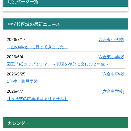
月別ページ一覧
中学校区域の最新ニュース
2026/7/17
[六合東小学校]
「山の学校」に行ってきました！
2026/6/4
[六合東小学校]
図工「紙コップで…？」～表現を存分に楽しむ２年生～
2026/5/25
[六合中学校]
1年生 防災学習
2026/4/7
[六合中学校]
【入学式の駐車場はありません】
カレンダー