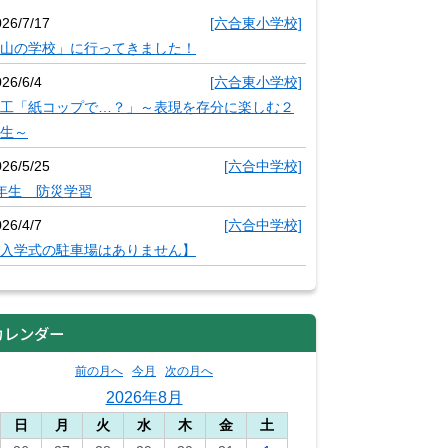
026/7/17
[六合東小学校]
山の学校」に行ってきました！
26/6/4
[六合東小学校]
工「紙コップで…？」～表現を存分に楽しむ２
生～
026/5/25
[六合中学校]
年生 防災学習
26/4/7
[六合中学校]
入学式の駐車場はありません】
カレンダー
前の月へ
今月
次の月へ
2026年8月
日
月
火
水
木
金
土