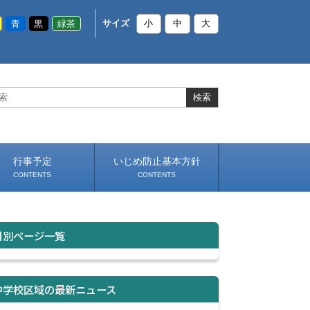
青
黒
緑茶
サイズ
小
中
大
行事予定
いじめ防止基本方針
CONTENTS
CONTENTS
月別ページ一覧
中学校区域の最新ニュース