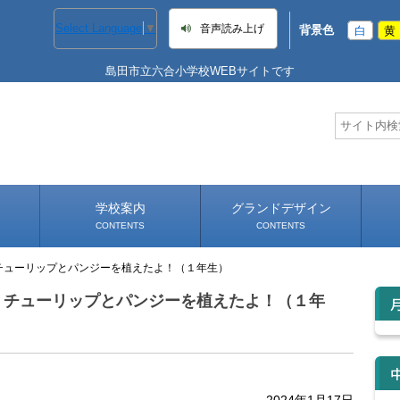
Select Language
▼
音声読み上げ
背景色
白
黄
島田市立六合小学校WEBサイトです
学校案内
グランドデザイン
CONTENTS
CONTENTS
チューリップとパンジーを植えたよ！（１年生）
学校長あいさつ
学校へのアクセス
！チューリップとパンジーを植えたよ！（１年
2024年1月17日