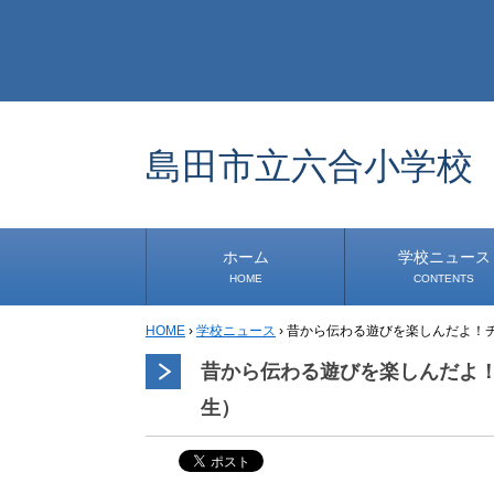
島田市立六合小学校
ホーム
学校ニュース
HOME
CONTENTS
HOME
›
学校ニュース
›
昔から伝わる遊びを楽しんだよ！
学校から
安心・安全
1年生
2年生
3年生
4年生
5年生
6年生
事務・保健室から
児童会・部活から
研修
小中連携事業
道徳教育推進事業
昔から伝わる遊びを楽しんだよ
生）