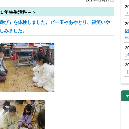
2
１年生生活科～＞
「
遊び」を体験しました。ビー玉やあやとり、福笑いや
20
しみました。
図
年
2
1
20
【