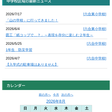
中学校区域の最新ニュース
2026/7/17
[六合東小学校]
「山の学校」に行ってきました！
2026/6/4
[六合東小学校]
図工「紙コップで…？」～表現を存分に楽しむ２年生～
2026/5/25
[六合中学校]
1年生 防災学習
2026/4/7
[六合中学校]
【入学式の駐車場はありません】
カレンダー
前の月へ
今月
次の月へ
2026年8月
日
月
火
水
木
金
土