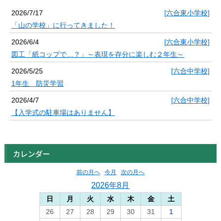
2026/7/17
[六合東小学校]
「山の学校」に行ってきました！
2026/6/4
[六合東小学校]
図工「紙コップで…？」～表現を存分に楽しむ２年生～
2026/5/25
[六合中学校]
1年生 防災学習
2026/4/7
[六合中学校]
【入学式の駐車場はありません】
カレンダー
前の月へ
今月
次の月へ
2026年8月
日
月
火
水
木
金
土
26
27
28
29
30
31
1