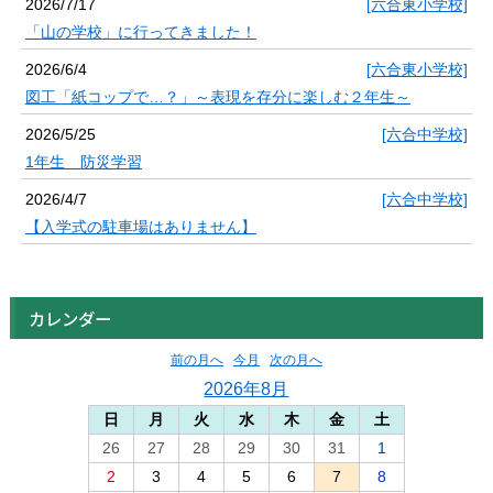
2026/7/17
[六合東小学校]
「山の学校」に行ってきました！
2026/6/4
[六合東小学校]
図工「紙コップで…？」～表現を存分に楽しむ２年生～
2026/5/25
[六合中学校]
1年生 防災学習
2026/4/7
[六合中学校]
【入学式の駐車場はありません】
カレンダー
前の月へ
今月
次の月へ
2026年8月
日
月
火
水
木
金
土
26
27
28
29
30
31
1
2
3
4
5
6
7
8