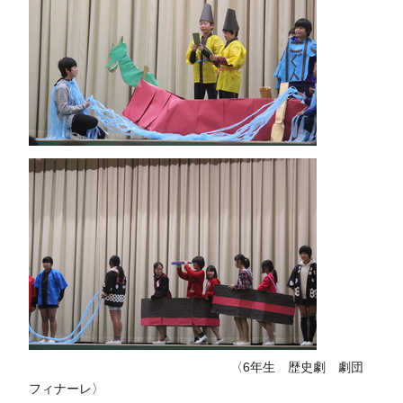
〈6年生 歴史劇 劇団
フィナーレ〉