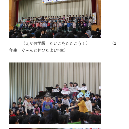
〈えがお学級 たいこをたたこう！〉 〈1
年生 ぐ～んと伸びたよ1年生〉