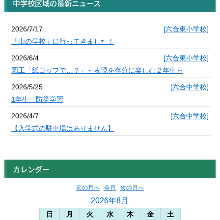
中学校区域の最新ニュース
2026/7/17
[六合東小学校]
「山の学校」に行ってきました！
2026/6/4
[六合東小学校]
図工「紙コップで…？」～表現を存分に楽しむ２年生～
2026/5/25
[六合中学校]
1年生 防災学習
2026/4/7
[六合中学校]
【入学式の駐車場はありません】
カレンダー
前の月へ
今月
次の月へ
2026年8月
日
月
火
水
木
金
土