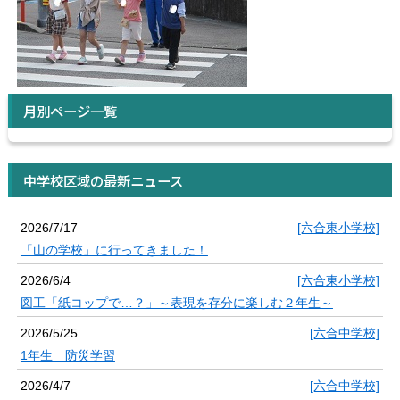
月別ページ一覧
中学校区域の最新ニュース
2026/7/17
[六合東小学校]
「山の学校」に行ってきました！
2026/6/4
[六合東小学校]
図工「紙コップで…？」～表現を存分に楽しむ２年生～
2026/5/25
[六合中学校]
1年生 防災学習
2026/4/7
[六合中学校]