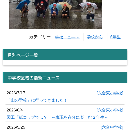
カテゴリー
学校ニュ―ス
学校から
6年生
月別ページ一覧
中学校区域の最新ニュース
2026/7/17
[六合東小学校]
「山の学校」に行ってきました！
2026/6/4
[六合東小学校]
図工「紙コップで…？」～表現を存分に楽しむ２年生～
2026/5/25
[六合中学校]