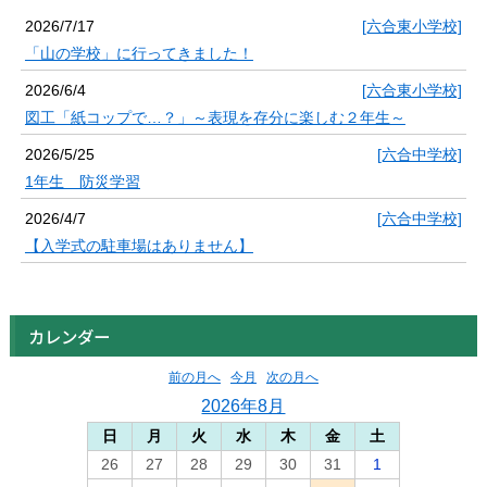
2026/7/17
[六合東小学校]
「山の学校」に行ってきました！
2026/6/4
[六合東小学校]
図工「紙コップで…？」～表現を存分に楽しむ２年生～
2026/5/25
[六合中学校]
1年生 防災学習
2026/4/7
[六合中学校]
【入学式の駐車場はありません】
カレンダー
前の月へ
今月
次の月へ
2026年8月
日
月
火
水
木
金
土
26
27
28
29
30
31
1