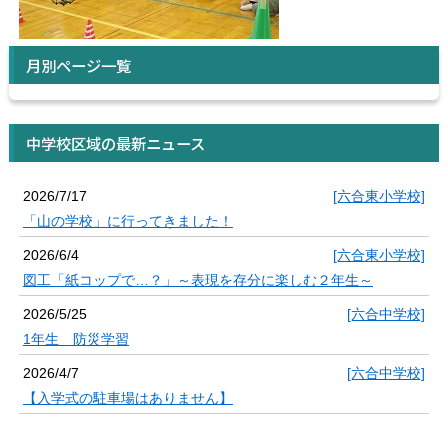
月別ページ一覧
中学校区域の最新ニュース
2026/7/17
[六合東小学校]
「山の学校」に行ってきました！
2026/6/4
[六合東小学校]
図工「紙コップで…？」～表現を存分に楽しむ２年生～
2026/5/25
[六合中学校]
1年生 防災学習
2026/4/7
[六合中学校]
【入学式の駐車場はありません】