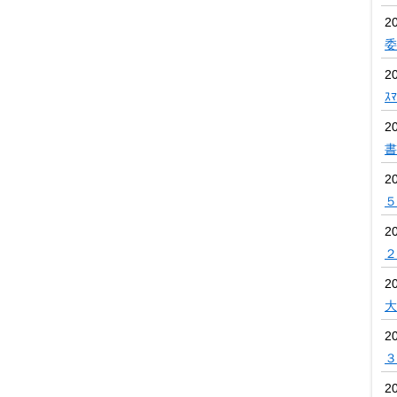
2
委
2
ｽ
2
書
2
５
2
２
2
大
20
３
20