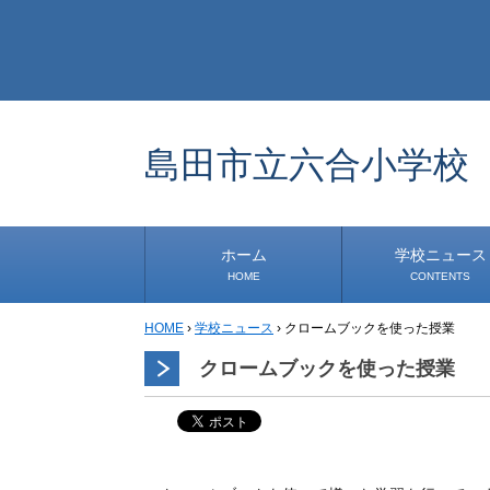
島田市立六合小学校
ホーム
学校ニュース
HOME
CONTENTS
HOME
›
学校ニュース
›
クロームブックを使った授業
学校から
安心・安全
1年生
2年生
3年生
4年生
5年生
6年生
事務・保健室から
児童会・部活から
研修
小中連携事業
道徳教育推進事業
クロームブックを使った授業