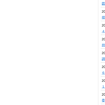
図
2
授
2
４
2
持
2
調
2
６
2
１
2
委