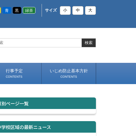
青
黒
緑茶
サイズ
小
中
大
行事予定
いじめ防止基本方針
CONTENTS
CONTENTS
月別ページ一覧
中学校区域の最新ニュース