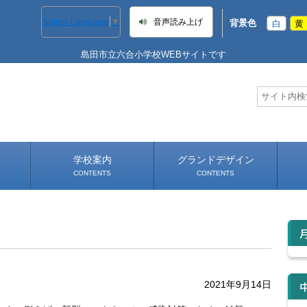
Select Language
▼
音声読み上げ
背景色
白
黄
島田市立六合小学校WEBサイトです
学校案内
グランドデザイン
CONTENTS
CONTENTS
学校長あいさつ
学校へのアクセス
2021年9月14日