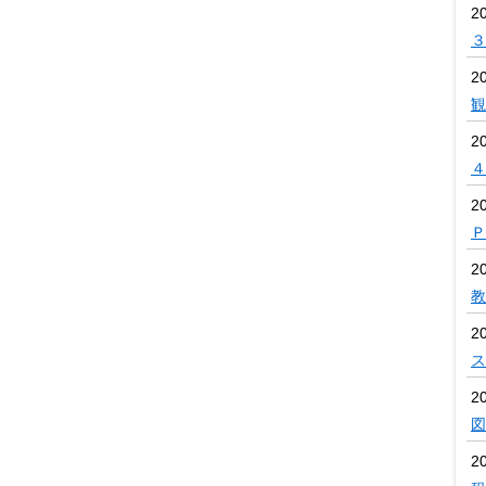
2
３
20
観
20
４
2
Ｐ
2
教
2
ス
2
図
2