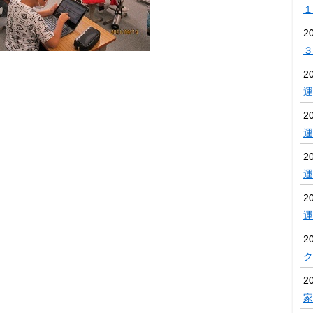
１
2
３
2
運
2
運
2
運
2
運
2
ク
2
家