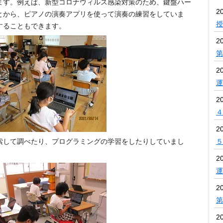
す。例えば、新型コロナウィルス感染対策のため、鍵盤ハー
2
とから、ピアノの演奏アプリを使って演奏の練習をしていま
授
することもできます。
2
第
2
運
2
４
2
して調べたり、プログラミングの学習をしたりしていまし
５
2
運
2
第
2