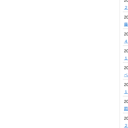
2
２
2
藤
2
４
2
１
2
ペ
2
１
2
図
2
２