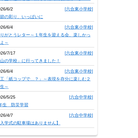
26/6/2
[六合東小学校]
節の彩り、いっぱいに
26/6/4
[六合東小学校]
りがとうレター～１年生を迎える会、楽しかっ
よ～
026/7/17
[六合東小学校]
山の学校」に行ってきました！
26/6/4
[六合東小学校]
工「紙コップで…？」～表現を存分に楽しむ２
生～
026/5/25
[六合中学校]
年生 防災学習
26/4/7
[六合中学校]
入学式の駐車場はありません】