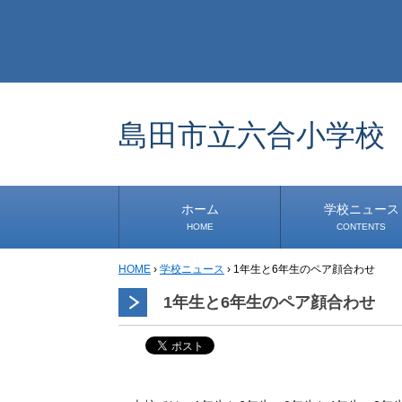
島田市立六合小学校
ホーム
学校ニュース
HOME
CONTENTS
HOME
›
学校ニュース
›
1年生と6年生のペア顔合わせ
学校から
安心・安全
1年生
2年生
3年生
4年生
5年生
6年生
事務・保健室から
児童会・部活から
研修
小中連携事業
道徳教育推進事業
1年生と6年生のペア顔合わせ