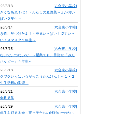
026/5/13
[六合東小学校]
きくなあれ！ぼく・わたしの夏野菜～えがおい
ぱい２年生～
026/5/14
[六合東小学校]
き物、見つけたよ！～発見いっぱい！協力いっ
い！スマスク１年生～
026/5/15
[六合東小学校]
ないで、つないで ～授業でも、目指せ「みん
ハッピー」４年生～
026/5/18
[六合東小学校]
クワクいっぱい☆がっこうたんけん！～１・２
生生活科の学習～
026/5/21
[六合東小学校]
会科見学
026/5/29
[六合東小学校]
年生を迎える会～東っ子たちの挑戦の一歩🐾～