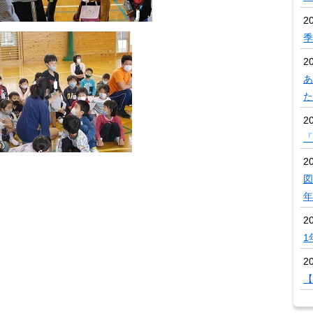
20
季
20
あ
た
2
「
20
図
年
2
1
20
【