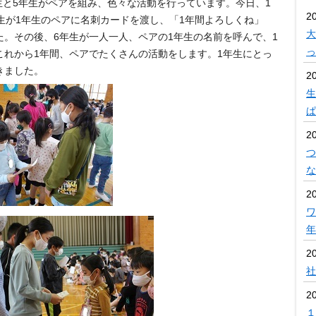
生と5年生がペアを組み、色々な活動を行っています。今日、1
2
生が1年生のペアに名刺カードを渡し、「1年間よろしくね」
大
。その後、6年生が一人一人、ペアの1年生の名前を呼んで、1
っ
これから1年間、ペアでたくさんの活動をします。1年生にとっ
きました。
2
生
ぱ
2
つ
な
2
ワ
年
2
社
2
１