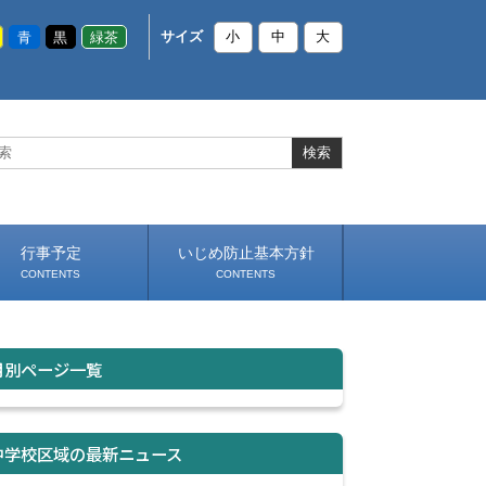
青
黒
緑茶
サイズ
小
中
大
行事予定
いじめ防止基本方針
CONTENTS
CONTENTS
月別ページ一覧
中学校区域の最新ニュース