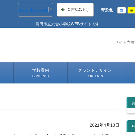
Select Language
▼
音声読み上げ
背景色
白
黄
島田市立六合小学校WEBサイトです
学校案内
グランドデザイン
CONTENTS
CONTENTS
学校長あいさつ
学校へのアクセス
2021年4月13日