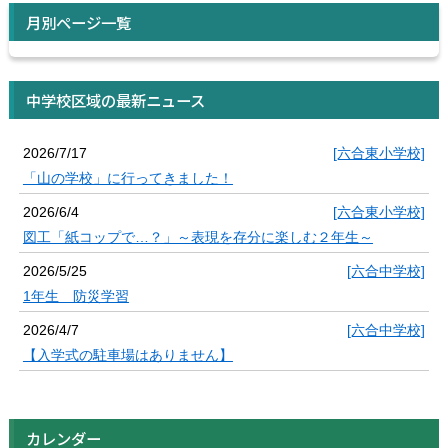
月別ページ一覧
中学校区域の最新ニュース
2026/7/17
[六合東小学校]
「山の学校」に行ってきました！
2026/6/4
[六合東小学校]
図工「紙コップで…？」～表現を存分に楽しむ２年生～
2026/5/25
[六合中学校]
1年生 防災学習
2026/4/7
[六合中学校]
【入学式の駐車場はありません】
カレンダー